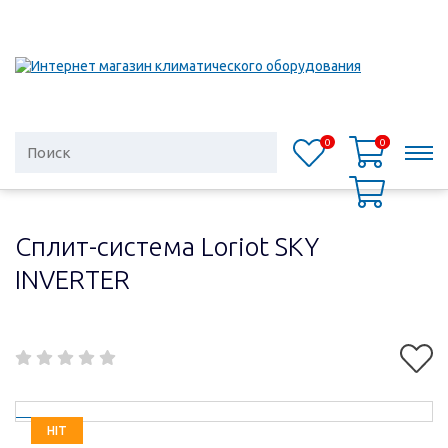
0
0
0
Сплит-система Loriot SKY
INVERTER
HIT